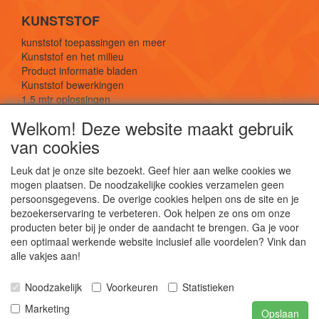
KUNSTSTOF
kunststof toepassingen en meer
Kunststof en het milieu
Product informatie bladen
Kunststof bewerkingen
1,5 mtr oplossingen
Kunststof soorten uitleg
Welkom! Deze website maakt gebruik
van cookies
SOCIALE MEDIA
Leuk dat je onze site bezoekt. Geef hier aan welke cookies we
mogen plaatsen. De noodzakelijke cookies verzamelen geen
persoonsgegevens. De overige cookies helpen ons de site en je
bezoekerservaring te verbeteren. Ook helpen ze ons om onze
producten beter bij je onder de aandacht te brengen. Ga je voor
een optimaal werkende website inclusief alle voordelen? Vink dan
De webshop voor kunststof platen, folies, buizen
alle vakjes aan!
en staf materiaal.
Kunststof bewerkingen, productontwerp en
Noodzakelijk
Voorkeuren
Statistieken
duurzame oplossingen.
Marketing
Opslaan