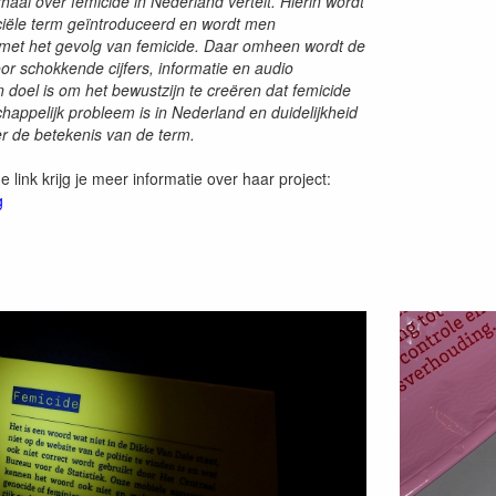
erhaal over femicide in Nederland vertelt. Hierin wordt
iciële term geïntroduceerd en wordt men
met het gevolg van femicide. Daar omheen wordt de
or schokkende cijfers, informatie en audio
 doel is om het bewustzijn te creëren dat femicide
happelijk probleem is in Nederland en duidelijkheid
r de betekenis van de term.
 link krijg je meer informatie over haar project:
g