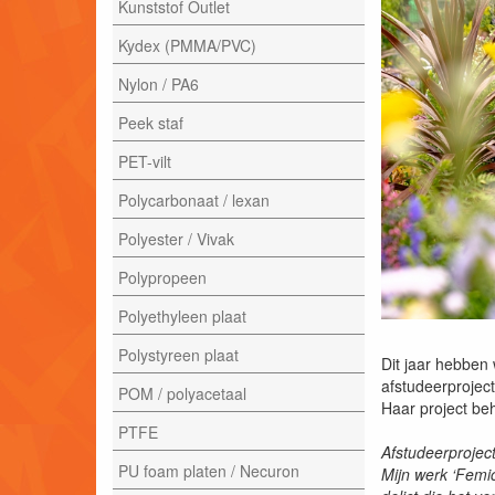
Kunststof Outlet
Kydex (PMMA/PVC)
Nylon / PA6
Peek staf
PET-vilt
Polycarbonaat / lexan
Polyester / Vivak
Polypropeen
Polyethyleen plaat
Polystyreen plaat
Dit jaar hebben
afstudeerproject
POM / polyacetaal
Haar project be
PTFE
Afstudeerprojec
PU foam platen / Necuron
Mijn werk ‘Femi