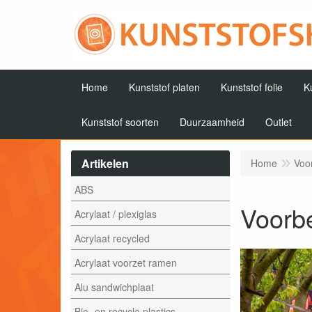
Home
Kunststof platen
Kunststof folie
K
Kunststof soorten
Duurzaamheid
Outlet
Artikelen
Home
Voo
ABS
Voorb
Acrylaat / plexiglas
Acrylaat recycled
Acrylaat voorzet ramen
Alu sandwichplaat
Bio- en recycle plastics