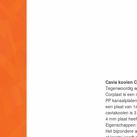
Cavia kooien 
Tegenwoordig wo
Corplast is een
PP kanaalplaten 
een plaat van 1
caviakooien is 
4 mm plaat heef
Eigenschappen:
Het bijzondere a
of lengte wordt