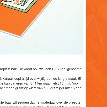
roplast bak. Dit wordt ook wel een R&C kooi genoemd.
kanaal loopt altijd evenwijdig aan de lengte maat. Bij
e kan varieren van 3, 4 t/m maar liefst 10 mm. Voor
at heeft een gramsgewicht van 450 gram per m2 en een
rnierbaar wil zeggen dat het materiaal over de breedte
ere woord hiervoor is rillen. Daarnaast kun je delen