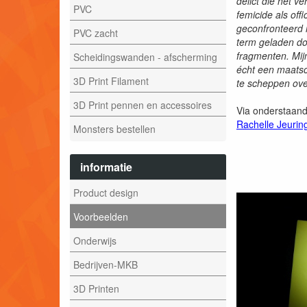
delict die het v
PVC
femicide als off
geconfronteerd 
PVC zacht
term geladen do
fragmenten. Mijn
Scheidingswanden - afscherming
écht een maatsc
3D Print Filament
te scheppen ove
3D Print pennen en accessoires
Via onderstaande
Rachelle Jeurin
Monsters bestellen
informatie
Product design
Voorbeelden
Onderwijs
Bedrijven-MKB
3D Printen