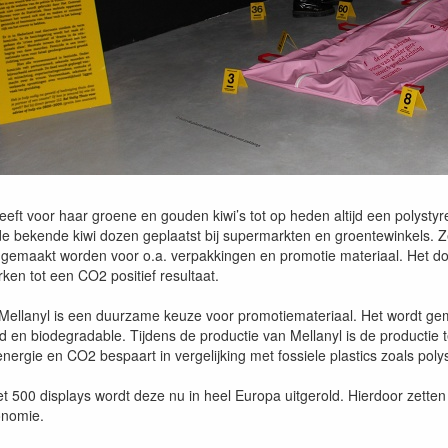
eft voor haar groene en gouden kiwi’s tot op heden altijd een polystyr
e bekende kiwi dozen geplaatst bij supermarkten en groentewinkels. Z
 gemaakt worden voor o.a. verpakkingen en promotie materiaal. Het d
ken tot een CO2 positief resultaat.
 Mellanyl is een duurzame keuze voor promotiemateriaal. Het wordt gem
d en biodegradable. Tijdens de productie van Mellanyl is de productie t
nergie en CO2 bespaart in vergelijking met fossiele plastics zoals poly
t 500 displays wordt deze nu in heel Europa uitgerold. Hierdoor zetten
nomie.