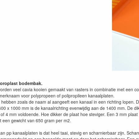
Coroplast bodembak.
rden veel cavia kooien gemaakt van rasters in combinatie met een co
 merknaam voor polypropeen of polipropileen kanaalplaten.
hebben zoals de naam al aangeeft een kanaal in een richting lopen. Dit 
400 x 1000 mm is de kanaalrichting evenwijdig aan de 1400 mm. De dikt
3 of 4 mm voldoende. Hoe dikker de plaat hoe steviger. Een 3 mm pla
t een gewicht van 650 gram per m2.
an pp kanaalplaten is dat heel taai, stevig en scharnierbaar zijn. Scha
 samengedrukt op een bepaalde maat en daar het scharnierbaar. Een and