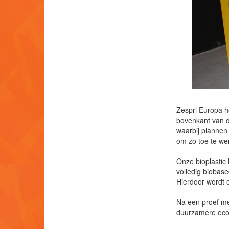
Zespri Europa he
bovenkant van d
waarbij plannen
om zo toe te wer
Onze bioplastic
volledig biobase
Hierdoor wordt e
Na een proef me
duurzamere eco