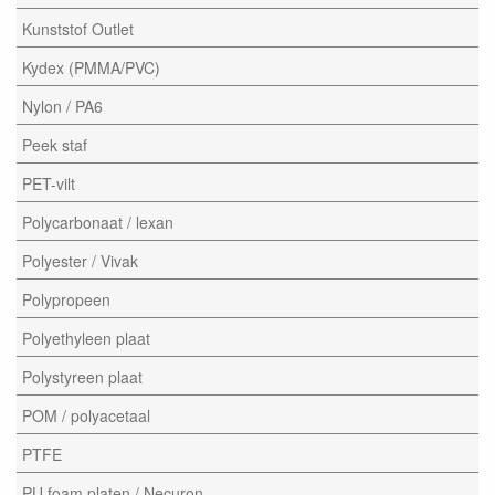
Kunststof Outlet
Kydex (PMMA/PVC)
Nylon / PA6
Peek staf
PET-vilt
Polycarbonaat / lexan
Polyester / Vivak
Polypropeen
Polyethyleen plaat
Polystyreen plaat
POM / polyacetaal
PTFE
PU foam platen / Necuron