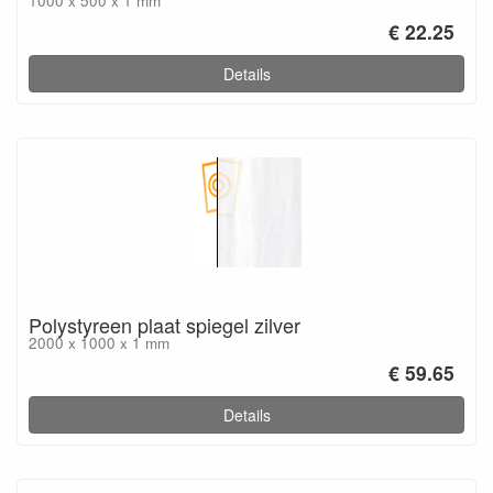
1000 x 500 x 1 mm
€ 22.25
Details
Polystyreen plaat spiegel zilver
2000 x 1000 x 1 mm
€ 59.65
Details