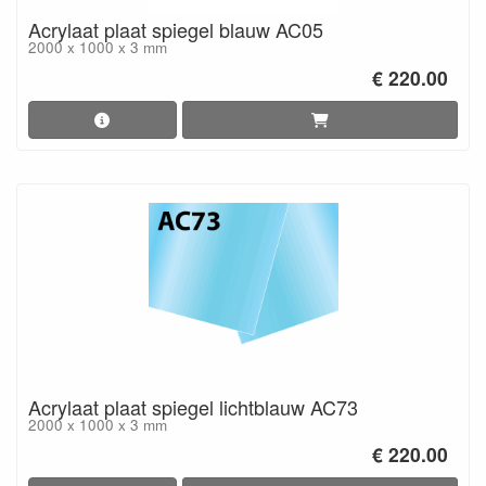
Acrylaat plaat spiegel blauw AC05
2000 x 1000 x 3 mm
€ 220.00
Acrylaat plaat spiegel lichtblauw AC73
2000 x 1000 x 3 mm
€ 220.00