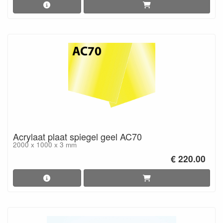
Acrylaat plaat spiegel geel AC70
2000 x 1000 x 3 mm
€ 220.00