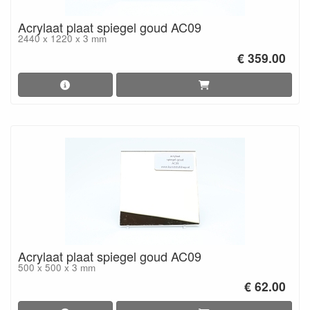
Acrylaat plaat spiegel goud AC09
2440 x 1220 x 3 mm
€ 359.00
Acrylaat plaat spiegel goud AC09
500 x 500 x 3 mm
€ 62.00