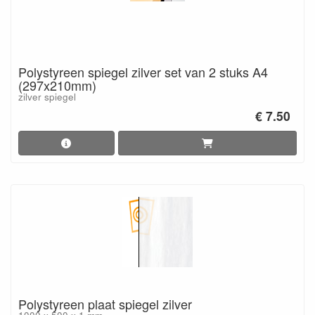
Polystyreen spiegel zilver set van 2 stuks A4
(297x210mm)
zilver spiegel
€ 7.50
Polystyreen plaat spiegel zilver