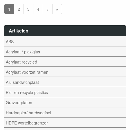
1
2
3
4
>
»
Artikelen
ABS
Acrylaat / plexiglas
Acrylaat recycled
Acrylaat voorzet ramen
Alu sandwichplaat
Bio- en recycle plastics
Graveerplaten
Hardpapier/ hardweefsel
HDPE wortelbegrenzer