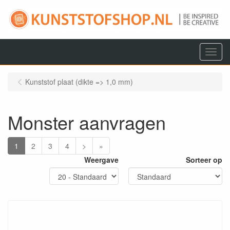
Menu
Kunststof plaat (dikte => 1,0 mm)
Monster aanvragen
1
2
3
4
>
»
Weergave
Sorteer op