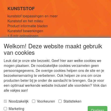
KUNSTSTOF
kunststof toepassingen en meer
Kunststof en het milieu
Product informatie bladen
Kunststof bewerkingen
1,5 mtr oplossingen
Kunststof soorten uitleg
Welkom! Deze website maakt gebruik
van cookies
SOCIALE MEDIA
Leuk dat je onze site bezoekt. Geef hier aan welke cookies we
mogen plaatsen. De noodzakelijke cookies verzamelen geen
persoonsgegevens. De overige cookies helpen ons de site en je
bezoekerservaring te verbeteren. Ook helpen ze ons om onze
producten beter bij je onder de aandacht te brengen. Ga je voor
een optimaal werkende website inclusief alle voordelen? Vink dan
De webshop voor kunststof platen, folies, buizen
alle vakjes aan!
en staf materiaal.
Kunststof bewerkingen, productontwerp en
Noodzakelijk
Voorkeuren
Statistieken
duurzame oplossingen.
Marketing
Opslaan