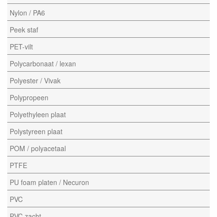
Nylon / PA6
Peek staf
PET-vilt
Polycarbonaat / lexan
Polyester / Vivak
Polypropeen
Polyethyleen plaat
Polystyreen plaat
POM / polyacetaal
PTFE
PU foam platen / Necuron
PVC
PVC zacht