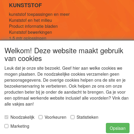
KUNSTSTOF
kunststof toepassingen en meer
Kunststof en het milieu
Product informatie bladen
Kunststof bewerkingen
1,5 mtr oplossingen
Kunststof soorten uitleg
Welkom! Deze website maakt gebruik
van cookies
SOCIALE MEDIA
Leuk dat je onze site bezoekt. Geef hier aan welke cookies we
mogen plaatsen. De noodzakelijke cookies verzamelen geen
persoonsgegevens. De overige cookies helpen ons de site en je
bezoekerservaring te verbeteren. Ook helpen ze ons om onze
producten beter bij je onder de aandacht te brengen. Ga je voor
een optimaal werkende website inclusief alle voordelen? Vink dan
De webshop voor kunststof platen, folies, buizen
alle vakjes aan!
en staf materiaal.
Kunststof bewerkingen, productontwerp en
Noodzakelijk
Voorkeuren
Statistieken
duurzame oplossingen.
Marketing
Opslaan