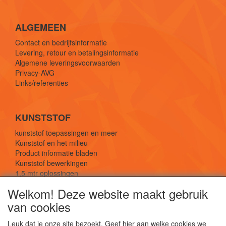
ALGEMEEN
Contact en bedrijfsinformatie
Levering, retour en betalingsinformatie
Algemene leveringsvoorwaarden
Privacy-AVG
Links/referenties
KUNSTSTOF
kunststof toepassingen en meer
Kunststof en het milieu
Product informatie bladen
Kunststof bewerkingen
1,5 mtr oplossingen
Kunststof soorten uitleg
Welkom! Deze website maakt gebruik
van cookies
SOCIALE MEDIA
Leuk dat je onze site bezoekt. Geef hier aan welke cookies we