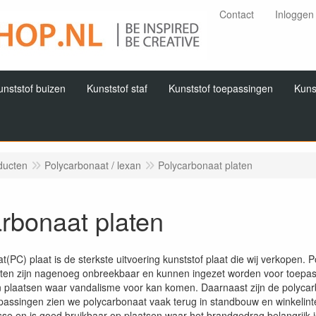
Contact
Inloggen
unststof buizen
Kunststof staf
Kunststof toepassingen
Kuns
ducten
Polycarbonaat / lexan
Polycarbonaat platen
rbonaat platen
t(PC) plaat is de sterkste uitvoering kunststof plaat die wij verkopen
ten zijn nagenoeg onbreekbaar en kunnen ingezet worden voor toepass
n plaatsen waar vandalisme voor kan komen. Daarnaast zijn de polycarb
passingen zien we polycarbonaat vaak terug in standbouw en winkelinter
se en is goed bruikbaar op plaatsen waar het brandgedrag belangrijk i