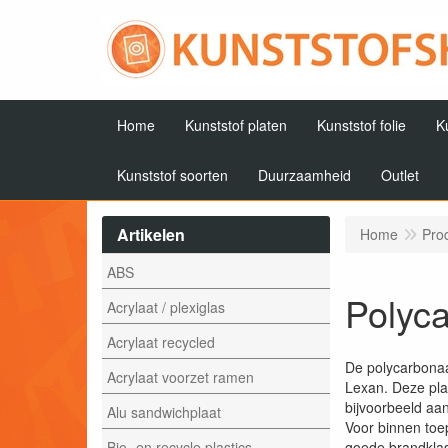
Home
Kunststof platen
Kunststof folie
K
Kunststof soorten
Duurzaamheid
Outlet
Artikelen
Home
Pro
ABS
Polyca
Acrylaat / plexiglas
Acrylaat recycled
De polycarbonaa
Acrylaat voorzet ramen
Lexan. Deze pla
bijvoorbeeld aa
Alu sandwichplaat
Voor binnen toe
Bio- en recycle plastics
goede brandklas