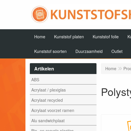
Home
Kunststof platen
Kunststof folie
K
Kunststof soorten
Duurzaamheid
Outlet
Artikelen
Home
Pro
ABS
Polys
Acrylaat / plexiglas
Acrylaat recycled
Acrylaat voorzet ramen
Alu sandwichplaat
Bio- en recycle plastics