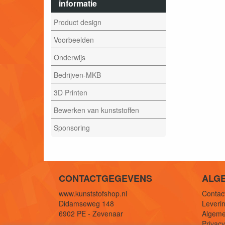
informatie
Product design
Voorbeelden
Onderwijs
Bedrijven-MKB
3D Printen
Bewerken van kunststoffen
Sponsoring
CONTACTGEGEVENS
ALG
www.kunststofshop.nl
Contact
Didamseweg 148
Leverin
6902 PE - Zevenaar
Algeme
Privac