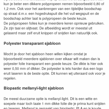
kun je beter een dikkere polypropeen nemen bijvoorbeeld 0,80 of
1,2 mm. Ook voor het aanbrengen van een tijdelijke boodschap
op straat d.m.v. een hogedrukspuit die het vuil wegspuit en de
boodschap achter laat is polypropeen de beste keuze.
De polypropeen folies kun je meerdere keren opnieuw gebruiken.
Ze zijn taai en slijtvast. De afbeelding wordt er meestal uit
gelaserd maar zelf eruit knippen of snijden kan natuurlijk ook.
Polyester transparant sjabloon
Mocht je door het sjabloon heen willen kijken omdat je
bijvoorbeeld meerdere sjablonen over elkaar wilt maken dan is
polyester folie transparant een goede keuze. De dikte is hier ook
weer 0,50 mm of dikker. De polyester is iets harder dus een logo
eruit laseren is de beste optie. Dit kunnen wij uiteraard ook voor je
regelen.
Biopastic mellanyl-light sjabloon
De meest duurzame optie is mellanyl-light. Dit is een witte en
soepele maar toch taaie 1 mm dikke folie die je prima kunt snijden
en laseren. Mellanyl is gemaakt van bioplastic; PLA en is koude