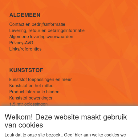
ALGEMEEN
Contact en bedrijfsinformatie
Levering, retour en betalingsinformatie
Algemene leveringsvoorwaarden
Privacy-AVG
Links/referenties
KUNSTSTOF
kunststof toepassingen en meer
Kunststof en het milieu
Product informatie bladen
Kunststof bewerkingen
1,5 mtr oplossingen
Kunststof soorten uitleg
Welkom! Deze website maakt gebruik
van cookies
SOCIALE MEDIA
Leuk dat je onze site bezoekt. Geef hier aan welke cookies we