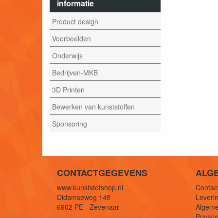
informatie
Product design
Voorbeelden
Onderwijs
Bedrijven-MKB
3D Printen
Bewerken van kunststoffen
Sponsoring
CONTACTGEGEVENS
ALG
www.kunststofshop.nl
Contact
Didamseweg 148
Leverin
6902 PE - Zevenaar
Algeme
Privac