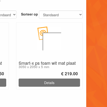
Sorteer op
t
Smart-x ps foam wit mat plaat
3050 x 2050 x 5 mm
.50
€ 219.00
Details