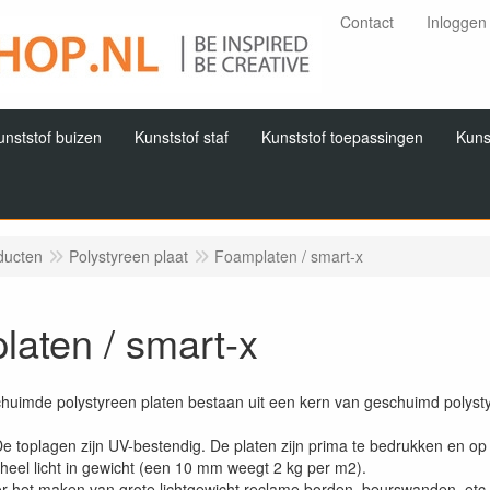
Contact
Inloggen
unststof buizen
Kunststof staf
Kunststof toepassingen
Kuns
ducten
Polystyreen plaat
Foamplaten / smart-x
aten / smart-x
huimde polystyreen platen bestaan uit een kern van geschuimd polyst
 De toplagen zijn UV-bestendig. De platen zijn prima te bedrukken en op
 heel licht in gewicht (een 10 mm weegt 2 kg per m2).
oor het maken van grote lichtgewicht reclame borden, beurswanden, etc.