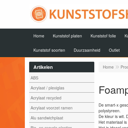
Home
Kunststof platen
Kunststof folie
K
Kunststof soorten
Duurzaamheid
Outlet
Artikelen
Home
Pro
ABS
Foampl
Acrylaat / plexiglas
Acrylaat recycled
De smart-x gesc
Acrylaat voorzet ramen
polystyreen.
De kleur is wit.
Alu sandwichplaat
Het materiaal is
Bio- en recycle plastics
Het is ideaal v