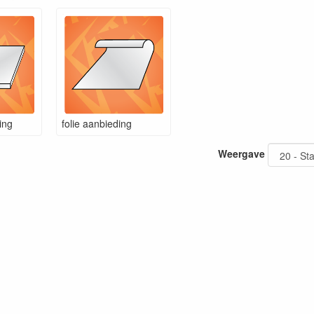
ing
folie aanbieding
Weergave