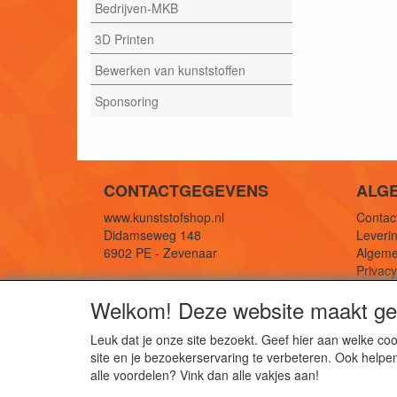
Bedrijven-MKB
3D Printen
Bewerken van kunststoffen
Sponsoring
CONTACTGEGEVENS
ALG
www.kunststofshop.nl
Contact
Didamseweg 148
Leverin
6902 PE - Zevenaar
Algeme
Privac
E-mail: info@kunststofshop.nl
Links/r
Welkom! Deze website maakt geb
Telefoon: +31 (0) 316 241 994
Leuk dat je onze site bezoekt. Geef hier aan welke 
site en je bezoekerservaring te verbeteren. Ook helpe
De 
alle voordelen? Vink dan alle vakjes aan!
Kun