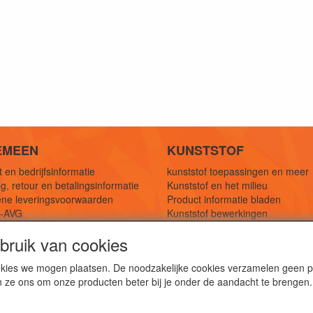
EMEEN
KUNSTSTOF
 en bedrijfsinformatie
kunststof toepassingen en meer
g, retour en betalingsinformatie
Kunststof en het milieu
ne leveringsvoorwaarden
Product informatie bladen
y-AVG
Kunststof bewerkingen
eferenties
1,5 mtr oplossingen
ruik van cookies
Kunststof soorten uitleg
cookies we mogen plaatsen. De noodzakelijke cookies verzamelen geen
n ze ons om onze producten beter bij je onder de aandacht te brengen.
webshop voor kunststof platen, folies, buizen en staf materi
ststof bewerkingen, productontwerp en duurzame oplossin