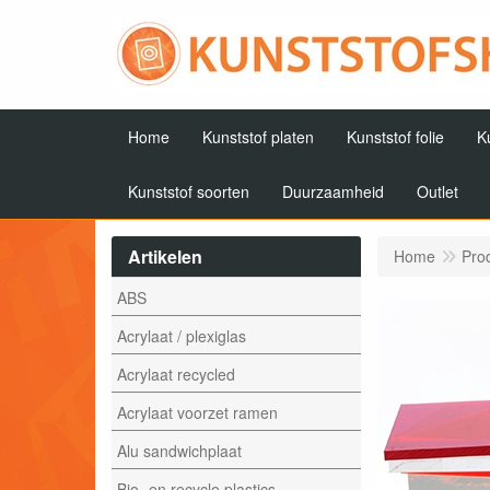
Home
Kunststof platen
Kunststof folie
K
Kunststof soorten
Duurzaamheid
Outlet
Artikelen
Home
Pro
ABS
Acrylaat / plexiglas
Acrylaat recycled
Acrylaat voorzet ramen
Alu sandwichplaat
Bio- en recycle plastics