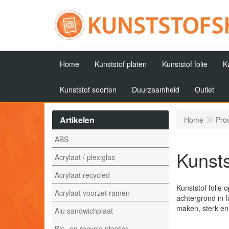
Home
Kunststof platen
Kunststof folie
K
Kunststof soorten
Duurzaamheid
Outlet
Artikelen
Home
Pro
ABS
Kunsts
Acrylaat / plexiglas
Acrylaat recycled
Kunststof folie 
Acrylaat voorzet ramen
achtergrond in f
maken, sterk en
Alu sandwichplaat
Bio- en recycle plastics