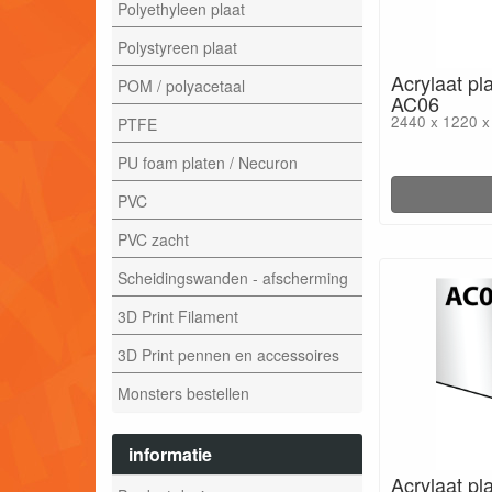
Polyethyleen plaat
Polystyreen plaat
Acrylaat pla
POM / polyacetaal
AC06
2440 x 1220 
PTFE
PU foam platen / Necuron
PVC
PVC zacht
Scheidingswanden - afscherming
3D Print Filament
3D Print pennen en accessoires
Monsters bestellen
informatie
Acrylaat pl