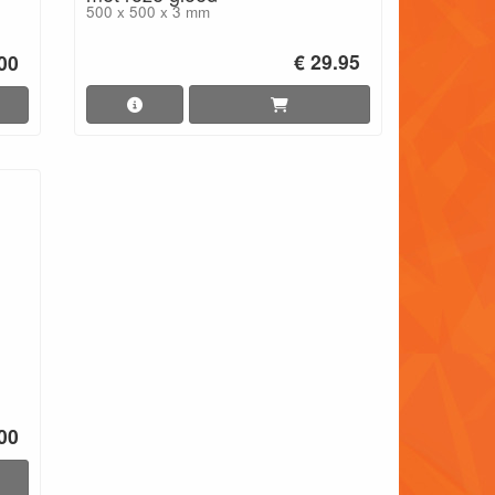
500 x 500 x 3 mm
€ 29.95
00
00