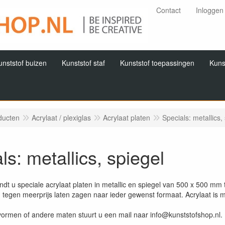
Contact
Inloggen
unststof buizen
Kunststof staf
Kunststof toepassingen
Kuns
ducten
Acrylaat / plexiglas
Acrylaat platen
Specials: metallics,
ls: metallics, spiegel
indt u speciale acrylaat platen in metallic en spiegel van 500 x 500 m
n tegen meerprijs laten zagen naar ieder gewenst formaat. Acrylaat is
ormen of andere maten stuurt u een mail naar info@kunststofshop.nl.