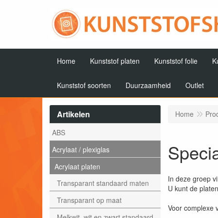
Home
Kunststof platen
Kunststof folie
K
Kunststof soorten
Duurzaamheid
Outlet
Artikelen
Home
Pro
ABS
Specia
Acrylaat / plexiglas
Acrylaat platen
In deze groep v
Transparant standaard maten
U kunt de plate
Transparant op maat
Voor complexe v
Melkwit, wit en zwart standaard