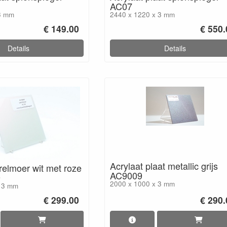
AC07
3 mm
2440 x 1220 x 3 mm
€ 149.00
€ 550.
Details
Details
Acrylaat plaat metallic grijs
relmoer wit met roze
AC9009
9
2000 x 1000 x 3 mm
x 3 mm
€ 299.00
€ 290.