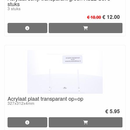
stuks
3 stuks
€ 12.00
€ 18.00
Acrylaat plaat transparant op=op
327x312x4mm
€ 5.95